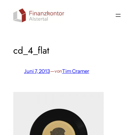
Direkt
zum
Inhalt
wechseln
cd_4_flat
Juni 7, 2013
—
Tim Cramer
von