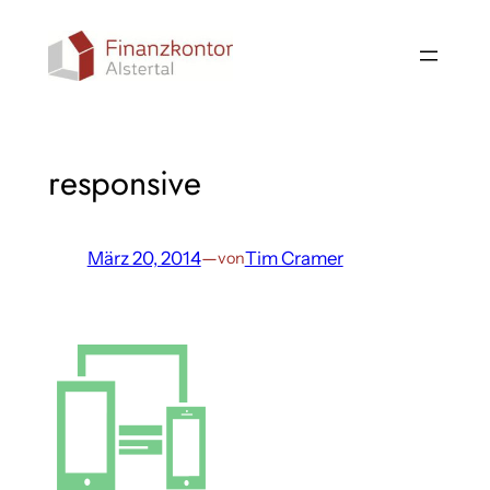
Direkt
zum
Inhalt
wechseln
responsive
März 20, 2014
—
Tim Cramer
von