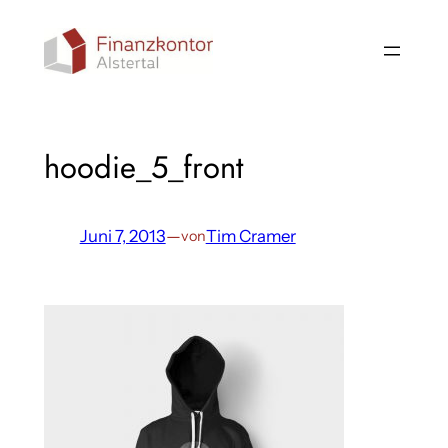
Direkt
zum
Inhalt
wechseln
hoodie_5_front
Juni 7, 2013
—
Tim Cramer
von